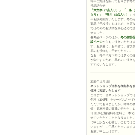
毎年ご好評を賜っております冬
答品詰合せ
「大文字（7点入り）」
「二条（
入り）」
「鴨川（5点入り）」
年も販売開始いたします。冬の
商品「千枚漬」をはじめ、当店
ではの旬のお漬物を真心込めて
せました。
各商品ページのほか、
冬の贈答
設ページ
からもご注文いただけ
す。お歳暮に、お年賀に、ぜひ
順のお漬物をご用命ください。
なお、毎年12月下旬には多くの
が集中するため、早めのご注文
すすめいたします。
2023年11月1日
ネットショップ送料を梱包料を
価格に改訂いたします
これまで、当ネットショップで
包料（200円）をサービスさせて
ただいておりましたが、昨今の
価・原材料等の高騰の折から、1
1日以降は梱包料を送料と一本化
せていただくこととなりました
に申し訳なく心苦しいことでは
いますが、ご了承くださいます
お願い申し上げます。