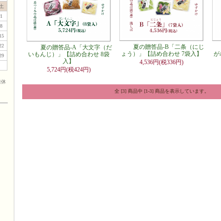
土
1
8
15
22
夏の贈答品-B「二条（にじ
夏の贈答品-A「大文字（だ
ょう）」【詰め合わせ 7袋入】
が
いもんじ）」【詰め合わせ 8袋
29
入】
4,536円(税336円)
5,724円(税424円)
連休
全 [3] 商品中 [1-3] 商品を表示しています。