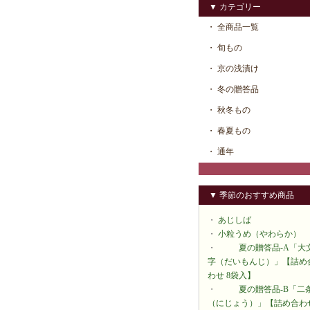
▼ カテゴリー
・ 全商品一覧
・ 旬もの
・ 京の浅漬け
・ 冬の贈答品
・ 秋冬もの
・ 春夏もの
・ 通年
▼ 季節のおすすめ商品
・
あじしば
・
小粒うめ（やわらか）
・
夏の贈答品-A「大
字（だいもんじ）」【詰め
わせ 8袋入】
・
夏の贈答品-B「二
（にじょう）」【詰め合わ