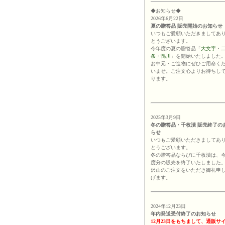
◆お知らせ◆
2026年6月22日
夏の贈答品 販売開始のお知らせ
いつもご愛顧いただきましてあ
とうございます。
今年度の夏の贈答品「
大文字
・
条
・
鴨川
」を開始いたしました
お中元・ご進物にぜひご用命く
いませ。ご注文心よりお待ちし
ります。
2025年3月9日
冬の贈答品・千枚漬 販売終了の
らせ
いつもご愛顧いただきましてあ
とうございます。
冬の贈答品ならびに千枚漬は、
度分の販売を終了いたしました
沢山のご注文をいただき御礼申
げます。
2024年12月23日
年内発送受付終了のお知らせ
12月23日をもちまして、通販サ