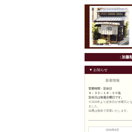
|
加藤
▼ お知らせ
新着情報
営業時間・定休日
９：３０～１８：００迄
定休日は毎週水曜日です。
※2026年より定休日が水曜日と
ました。
12月
は無休で営業いたします。
2026年8月