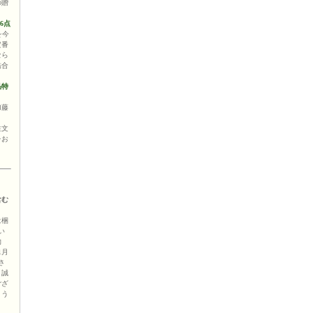
の贈
6点
を今
定番
なら
詰合
品特
ま
加藤
注文
をお
含む
は梱
い
物
1月
さ
。誠
ござ
よう