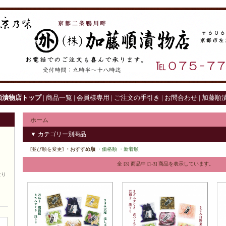
順漬物店トップ
|
商品一覧
|
会員様専用
|
ご注文の手引き
|
お問合わせ
|
加藤順漬
ホーム
▼ カテゴリー別商品
[並び順を変更]
・おすすめ順
・価格順
・新着順
全 [3] 商品中 [1-3] 商品を表示しています。
なり