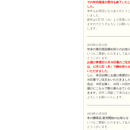
での年内発送の受付を終了いた
した。
本年もお世話になりありがとう
いました。
新年は1月7日（火）より営業い
ますのでどうぞよろしくお願い
します。
2024年12月12日
年末の着日指定締め切りのお知
いつもご愛顧いただきましてあ
とうございます。
お届け希望日12月30日着のご注
は、12月12日（木）で締め切ら
いただきました。
なお、
本日以降にお届け希望日1
30日着でご注文をいただきまし
合は、30日を除く、26日～31日
届けにこちらで割り振らせてい
きます。
何卒ご理解ご了承のほ
よろしくお願いいたします。
2024年11月26日
冬の贈答品 販売開始のお知らせ
いつもご愛顧いただきましてあ
とうございます。