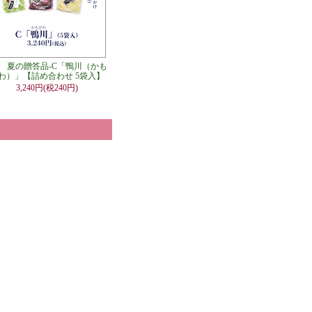
夏の贈答品-C「鴨川（かも
わ）」【詰め合わせ 5袋入】
3,240円(税240円)