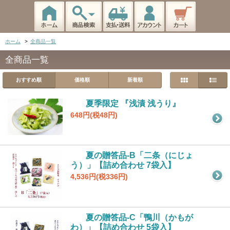
ホーム
>
全商品一覧
全商品一覧
おすすめ順
価格順
新着順
夏季限定 『浅漬 浅うり』
648円(税48円)
夏の贈答品-B「二条（にじょ
う）」【詰め合わせ 7袋入】
4,536円(税336円)
夏の贈答品-C「鴨川（かもが
わ）」【詰め合わせ 5袋入】