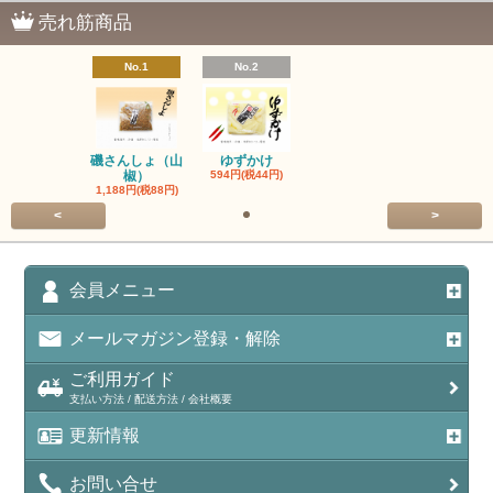
売れ筋商品
No.1
No.2
ゆずかけ
磯さんしょ（山
594円(税44円)
椒）
1,188円(税88円)
<
>
会員メニュー
メールマガジン登録・解除
ご利用ガイド
支払い方法 / 配送方法 / 会社概要
更新情報
お問い合せ