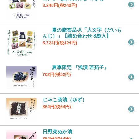
3,240円(税240円)
夏の贈答品-A「大文字（だいも
んじ）」【詰め合わせ 8袋入】
5,724円(税424円)
夏季限定 『浅漬 若茄子』
702円(税52円)
じゃこ茶漬（ゆず）
864円(税64円)
日野菜ぬか漬
864円(税64円)