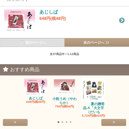
あじしば
648円(税48円)
前のページへ
次のページへ
全37商品中 / 1-12商品
おすすめ商品
あじしば
小粒うめ（やわ
648円(税48円)
らか）
夏の
夏の贈答
756円(税56円)
品-B「二条
品-A「大文字
じょう
（だいも
4,536円(税33
5,724円(税424円)
<
>