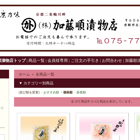
順漬物店トップ
|
商品一覧
|
会員様専用
|
ご注文の手引き
|
お問合わせ
|
加藤順漬
ホーム
＞
全商品一覧
▼ カテゴリー別商品
[並び順を変更]
・おすすめ順
・価格順
・新着順
全 [37] 商品中 [1-12] 商品を表示しています。
なり