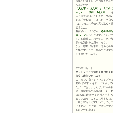
毎年ご好評を賜っております冬
答品詰合せ
「大文字（7点入り）」
「二条（
入り）」
「鴨川（5点入り）」
年も販売開始いたします。冬の
商品「千枚漬」をはじめ、当店
ではの旬のお漬物を真心込めて
せました。
各商品ページのほか、
冬の贈答
設ページ
からもご注文いただけ
す。お歳暮に、お年賀に、ぜひ
順のお漬物をご用命ください。
なお、毎年12月下旬には多くの
が集中するため、早めのご注文
すすめいたします。
2023年11月1日
ネットショップ送料を梱包料を
価格に改訂いたします
これまで、当ネットショップで
包料（200円）をサービスさせて
ただいておりましたが、昨今の
価・原材料等の高騰の折から、1
1日以降は梱包料を送料と一本化
せていただくこととなりました
に申し訳なく心苦しいことでは
いますが、ご了承くださいます
お願い申し上げます。