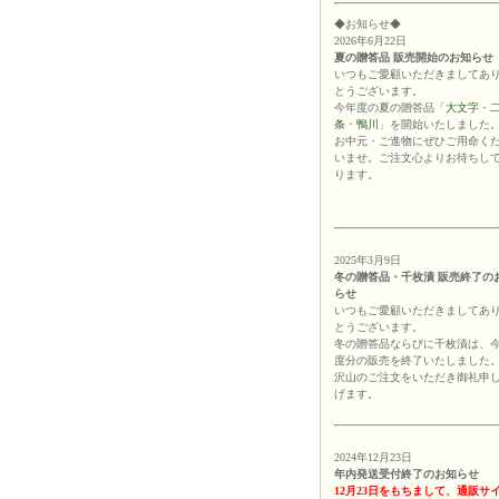
◆お知らせ◆
2026年6月22日
夏の贈答品 販売開始のお知らせ
いつもご愛顧いただきましてあ
とうございます。
今年度の夏の贈答品「
大文字
・
条
・
鴨川
」を開始いたしました
お中元・ご進物にぜひご用命く
いませ。ご注文心よりお待ちし
ります。
2025年3月9日
冬の贈答品・千枚漬 販売終了の
らせ
いつもご愛顧いただきましてあ
とうございます。
冬の贈答品ならびに千枚漬は、
度分の販売を終了いたしました
沢山のご注文をいただき御礼申
げます。
2024年12月23日
年内発送受付終了のお知らせ
12月23日をもちまして、通販サ