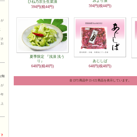
みより漬
ひね乃京壬生菜漬
594円(税44円)
594円(税44円)
りが
二
。
ださ
てお
夏季限定 『浅漬 浅う
あじしば
り』
648円(税48円)
648円(税48円)
お知
全 [37] 商品中 [1-12] 商品を表示しています。
りが
今年
。
し上
イト