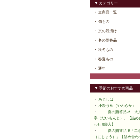
▼ カテゴリー
・ 全商品一覧
・ 旬もの
・ 京の浅漬け
・ 冬の贈答品
・ 秋冬もの
・ 春夏もの
・ 通年
▼ 季節のおすすめ商品
・
あじしば
・
小粒うめ（やわらか）
・
夏の贈答品-A「大
字（だいもんじ）」【詰め
わせ 8袋入】
・
夏の贈答品-B「二
（にじょう）」【詰め合わ