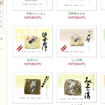
土
1
8
手造りらっきょ
日野菜きざみ
15
540円(税40円)
594円(税44円)
22
29
連休
ゆずかけ
ぶぶ大根
594円(税44円)
594円(税44円)