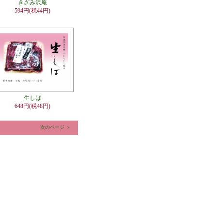
きざみ沢庵
594円(税44円)
生しば
648円(税48円)
次のページ ＞