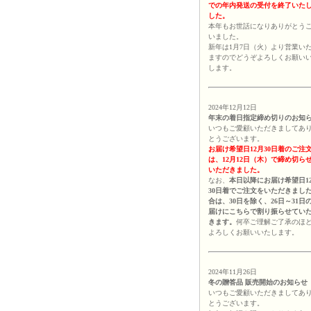
での年内発送の受付を終了いた
した。
本年もお世話になりありがとう
いました。
新年は1月7日（火）より営業い
ますのでどうぞよろしくお願い
します。
2024年12月12日
年末の着日指定締め切りのお知
いつもご愛顧いただきましてあ
とうございます。
お届け希望日12月30日着のご注
は、12月12日（木）で締め切ら
いただきました。
なお、
本日以降にお届け希望日1
30日着でご注文をいただきまし
合は、30日を除く、26日～31日
届けにこちらで割り振らせてい
きます。
何卒ご理解ご了承のほ
よろしくお願いいたします。
2024年11月26日
冬の贈答品 販売開始のお知らせ
いつもご愛顧いただきましてあ
とうございます。