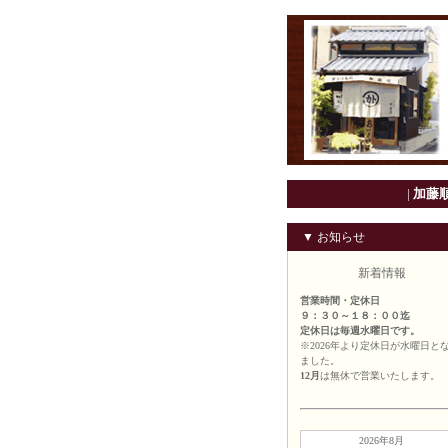
|
加藤
▼ お知らせ
新着情報
営業時間・定休日
９：３０～１８：００迄
定休日は毎週水曜日です。
※2026年より定休日が水曜日と
ました。
12月
は無休で営業いたします。
2026年8月