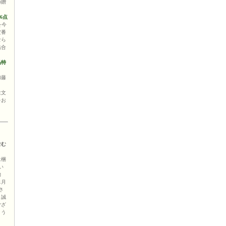
の贈
6点
を今
定番
なら
詰合
品特
ま
加藤
注文
をお
含む
は梱
い
物
1月
さ
。誠
ござ
よう